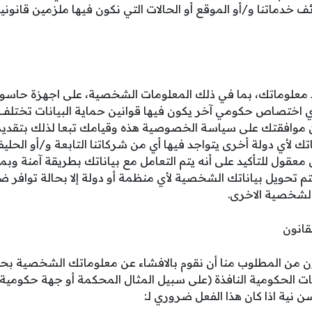
 خدماتنا و/أو الموقع أو الحالات التي نكون فيها ملزمين قانونيا 
علوماتك، بما في ذلك المعلومات الشخصية، على اجهزة حاسو
 اختصاص حكومي آخر يكون فيها قوانين حماية البيانات تختلف
وافقتك على سياسة الخصوصية هذه وقيامك تبعا لذلك بتقديم
ك لأي دولة أخرى يتواجد فيها أي من شركاتنا التابعة و/أو الحليف
معقول للتأكيد على أنه يتم التعامل مع بياناتك بطريقة آمنة وب
 تحويل بياناتك الشخصية لأي منظمة أو دولة إلا بحالة توافر ض
الشخصية الاخرى.
من المطلوب منا أن نقوم بالافشاء عن معلوماتك الشخصية بحال
ت الحكومية النافذة (على سبيل المثال المحكمة أو جهة حكومية).
ية اذا كان هذا الفعل ضروري لـ: