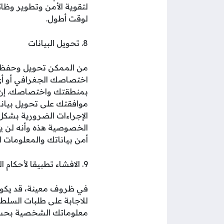
لتقوية الأمن وتطوير وظائف
لوقت أطول.
8. تحويل البيانات
من الممكن تحويل وحفظ م
اختصاصك الجغرافي أو أي
بمنطقتك واختصاصك. إن م
موافقتك على تحويل بيانات
الإجراءات الضرورية بشكل 
الخصوصية هذه وأنه لن يتم
أمن بياناتك والمعلومات 
9. الافشاء تطبيقا لأحكام القانون
في ظروف معينة، قد يكون 
للاجابة على طلبات السلطا
معلوماتك الشخصية بحسن ن